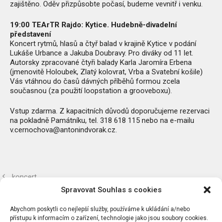
zajištěno. Oděv přizpůsobte počasí, budeme vevnitř i venku.
19:00 TEArTR Rajdo: Kytice. Hudebně-divadelní
představení
Koncert rytmů, hlasů a čtyř balad v krajině Kytice v podání
Lukáše Urbance a Jakuba Doubravy. Pro diváky od 11 let.
Autorsky zpracované čtyři balady Karla Jaromíra Erbena
(jmenovitě Holoubek, Zlatý kolovrat, Vrba a Svatební košile)
Vás vtáhnou do časů dávných příběhů formou zcela
současnou (za použití loopstation a grooveboxu).
Vstup zdarma. Z kapacitních důvodů doporučujeme rezervaci
na pokladně Památníku, tel. 318 618 115 nebo na e-mailu
v.cernochova@antonindvorak.cz.
koncert
Spravovat Souhlas s cookies
koncert
Abychom poskytli co nejlepší služby, používáme k ukládání a/nebo
přístupu k informacím o zařízení, technologie jako jsou soubory cookies.