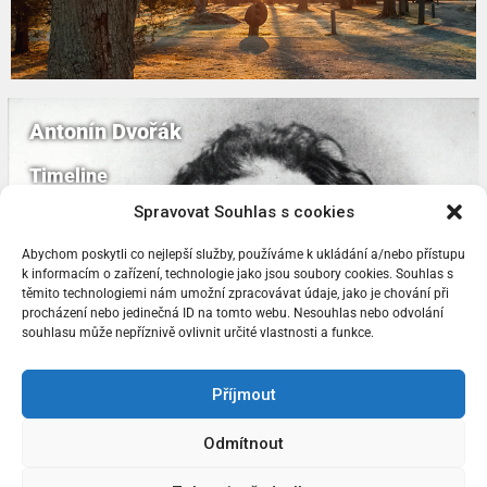
Antonín Dvořák
Timeline
Spravovat Souhlas s cookies
Abychom poskytli co nejlepší služby, používáme k ukládání a/nebo přístupu
k informacím o zařízení, technologie jako jsou soubory cookies. Souhlas s
těmito technologiemi nám umožní zpracovávat údaje, jako je chování při
procházení nebo jedinečná ID na tomto webu. Nesouhlas nebo odvolání
souhlasu může nepříznivě ovlivnit určité vlastnosti a funkce.
Příjmout
FB
IG
Odmítnout
©2026 Památník Antonína Dvořáka ve Vysoké u Příbramě,