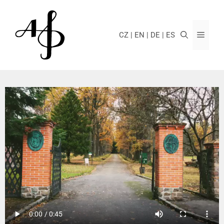
CZ
EN
DE
ES