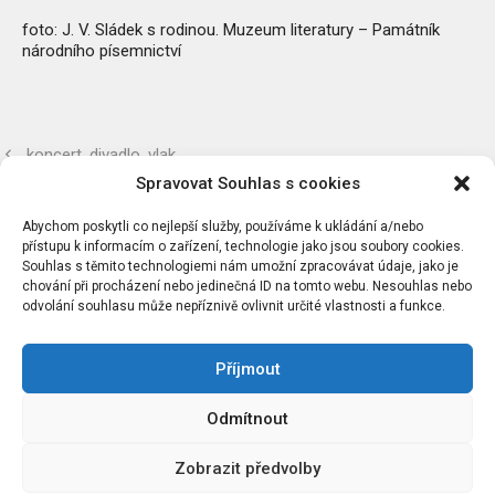
foto: J. V. Sládek s rodinou. Muzeum literatury – Památník
národního písemnictví
koncert, divadlo, vlak
Spravovat Souhlas s cookies
hudební podzim
Abychom poskytli co nejlepší služby, používáme k ukládání a/nebo
přístupu k informacím o zařízení, technologie jako jsou soubory cookies.
Souhlas s těmito technologiemi nám umožní zpracovávat údaje, jako je
chování při procházení nebo jedinečná ID na tomto webu. Nesouhlas nebo
odvolání souhlasu může nepříznivě ovlivnit určité vlastnosti a funkce.
Příjmout
Chcete dostávat náš newsletter?
Odmítnout
©2026 Památník Antonína Dvořáka ve Vysoké u Příbramě,
Zobrazit předvolby
PO. | Vysoká u Příbramě 69, 262 42, pošta Rožmitál pod