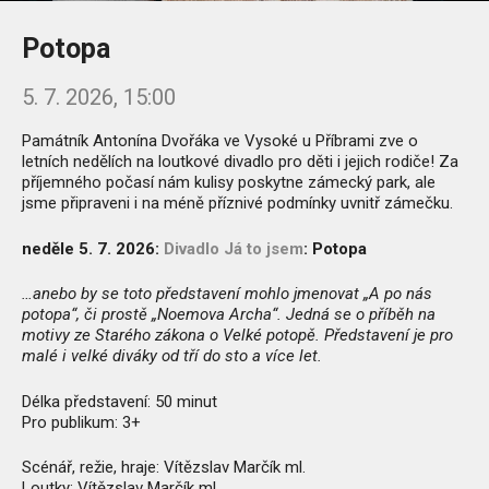
Potopa
5. 7. 2026, 15:00
Památník Antonína Dvořáka ve Vysoké u Příbrami zve o
letních nedělích na loutkové divadlo pro děti i jejich rodiče!
Za
příjemného počasí nám kulisy poskytne zámecký park, ale
jsme připraveni i na méně příznivé podmínky uvnitř zámečku.
neděle 5. 7. 2026:
Divadlo Já to jsem
: Potopa
…anebo by se toto představení mohlo jmenovat „A po nás
potopa“, či prostě „Noemova Archa“. Jedná se o příběh na
motivy ze Starého zákona o Velké potopě. Představení je pro
malé i velké diváky od tří do sto a více let.
Délka představení: 50 minut
Pro publikum: 3+
Scénář, režie, hraje: Vítězslav Marčík ml.
Loutky: Vítězslav Marčík ml.