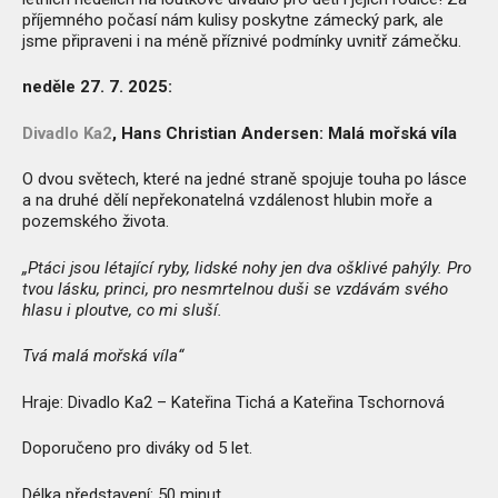
příjemného počasí nám kulisy poskytne zámecký park, ale
jsme připraveni i na méně příznivé podmínky uvnitř zámečku.
neděle 27. 7. 2025:
Divadlo Ka2
, Hans Christian Andersen: Malá mořská víla
O dvou světech, které na jedné straně spojuje touha po lásce
a na druhé dělí nepřekonatelná vzdálenost hlubin moře a
pozemského života.
„Ptáci jsou létající ryby, lidské nohy jen dva ošklivé pahýly. Pro
tvou lásku, princi, pro nesmrtelnou duši se vzdávám svého
hlasu i ploutve, co mi sluší.
Tvá malá mořská víla“
Hraje: Divadlo Ka2 – Kateřina Tichá a Kateřina Tschornová
Doporučeno pro diváky od 5 let.
Délka představení: 50 minut