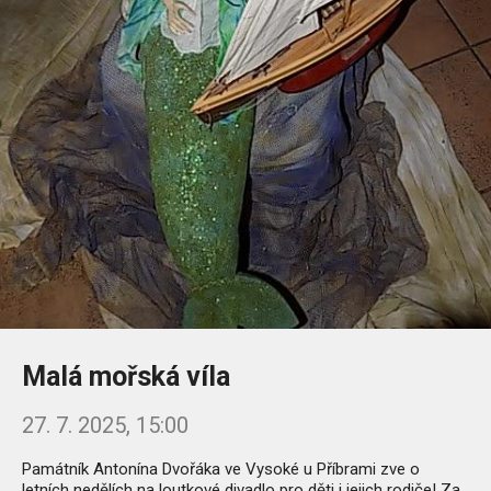
Malá mořská víla
27. 7. 2025, 15:00
Památník Antonína Dvořáka ve Vysoké u Příbrami zve o
letních nedělích na loutkové divadlo pro děti i jejich rodiče!
Za