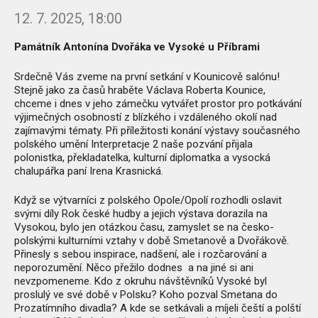
12. 7. 2025, 18:00
Památník Antonína Dvořáka ve Vysoké u Příbrami
Srdečně Vás zveme na první setkání v Kounicově salónu!
Stejně jako za časů hraběte Václava Roberta Kounice,
chceme i dnes v jeho zámečku vytvářet prostor pro potkávání
výjimečných osobností z blízkého i vzdáleného okolí nad
zajímavými tématy. Při příležitosti konání výstavy současného
polského umění Interpretacje 2 naše pozvání přijala
polonistka, překladatelka, kulturní diplomatka a vysocká
chalupářka paní Irena Krasnická.
Když se výtvarníci z polského Opole/Opolí rozhodli oslavit
svými díly Rok české hudby a jejich výstava dorazila na
Vysokou, bylo jen otázkou času, zamyslet se na česko-
polskými kulturními vztahy v době Smetanově a Dvořákově.
Přinesly s sebou inspirace, nadšení, ale i rozčarování a
neporozumění. Něco přežilo dodnes a na jiné si ani
nevzpomeneme. Kdo z okruhu návštěvníků Vysoké byl
proslulý ve své době v Polsku? Koho pozval Smetana do
Prozatímního divadla? A kde se setkávali a míjeli čeští a polští