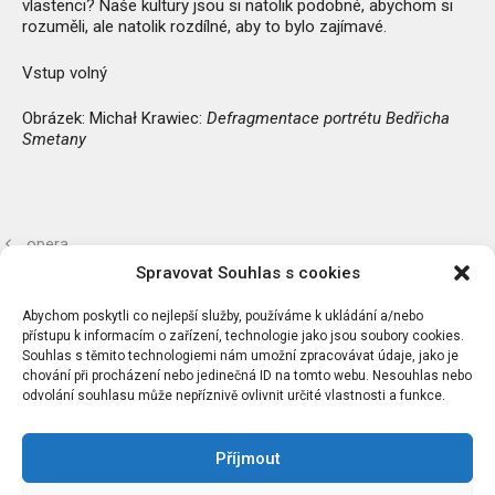
vlastenci? Naše kultury jsou si natolik podobné, abychom si
rozuměli, ale natolik rozdílné, aby to bylo zajímavé.
Vstup volný
Obrázek: Michał Krawiec:
Defragmentace portrétu Bedřicha
Smetany
opera
Spravovat Souhlas s cookies
pohádkové neděle
Abychom poskytli co nejlepší služby, používáme k ukládání a/nebo
přístupu k informacím o zařízení, technologie jako jsou soubory cookies.
Souhlas s těmito technologiemi nám umožní zpracovávat údaje, jako je
chování při procházení nebo jedinečná ID na tomto webu. Nesouhlas nebo
odvolání souhlasu může nepříznivě ovlivnit určité vlastnosti a funkce.
Příjmout
Chcete dostávat náš newsletter?