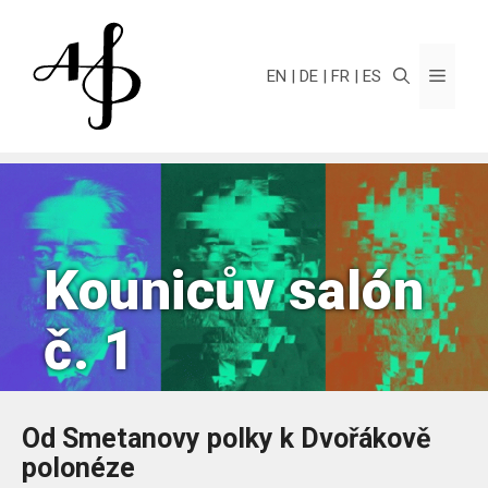
Přeskočit
na
obsah
Menu
EN
DE
FR
ES
Kounicův salón
č. 1
Od Smetanovy polky k Dvořákově
polonéze