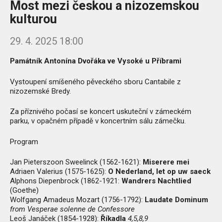
Most mezi českou a nizozemskou
kulturou
29. 4. 2025 18:00
Památník Antonína Dvořáka ve Vysoké u Příbrami
Vystoupení smíšeného pěveckého sboru Cantabile z
nizozemské Bredy.
Za příznivého počasí se koncert uskuteční v zámeckém
parku, v opačném případě v koncertním sálu zámečku.
Program
Jan Pieterszoon Sweelinck (1562-1621):
Miserere mei
Adriaen Valerius (1575-1625):
O Nederland, let op uw saeck
Alphons Diepenbrock (1862-1921:
Wandrers Nachtlied
(Goethe)
Wolfgang Amadeus Mozart (1756-1792):
Laudate Dominum
from Vesperae solenne de Confessore
Leoš Janáček (1854-1928):
Říkadla
4,5,8,9