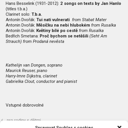
Hans Besselink (1931-2012):
2 songs on texts by Jan Hanlo
(titles t.b.a.)
Clarinet solo:
T.b.a.
Antonín Dvořák:
Tui nati vulnerati
from Stabat Mater
Antonin Dvořák:
Měsíčku na nebi hlubokém
from Rusalka
Antonín Dvořák:
Květiny bílé po cestě
from Rusalka
Bedřich Smetana:
Proč bychom se netěšili
(Seht Am
Strauch)
from Prodaná nevěsta
Kathelijn van Dongen, soprano
Maurick Reuser, piano
Harry-Imre Dijkstra, clarinet
Gabrielka Clout, conductor and pianist
Vstupné dobrovolné
pro rodiny s dětmi
Spravovat Souhlas s cookies