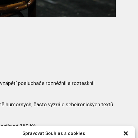
 vzápětí posluchače rozněžnil a roztesknil
ně humorných, často vyzrále sebeironických textů
, snížené 350 Kč.
Spravovat Souhlas s cookies