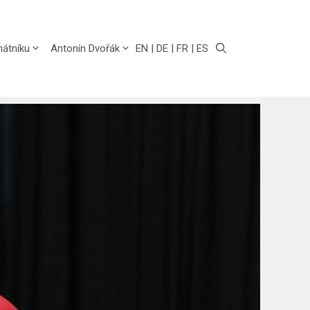
EN
DE
FR
ES
átníku
Antonín Dvořák