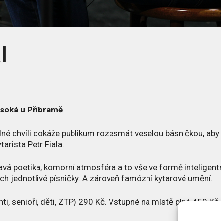
l
soká u Příbramě
 jedné chvíli dokáže publikum rozesmát veselou básničkou, aby
arista Petr Fiala.
avá poetika, komorní atmosféra a to vše ve formě inteligent
ích jednotlivé písničky. A zároveň famózní kytarové umění.
ti, senioři, děti, ZTP) 290 Kč. Vstupné na místě plné 450 Kč