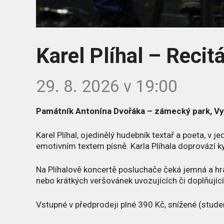
Karel Plíhal – Recitá
29. 8. 2026 v 19:00
Památník Antonína Dvořáka – zámecký park, Vy
Karel Plíhal, ojedinělý hudebník textař a poeta, v
emotivním textem písně. Karla Plíhala doprovází kyt
Na Plíhalově koncertě posluchače čeká jemná a hr
nebo krátkých veršovánek uvozujících či doplňujíc
Vstupné v předprodeji plné 390 Kč, snížené (studen