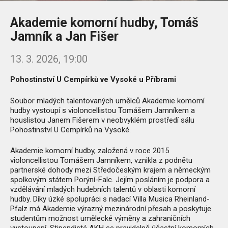
Akademie komorní hudby, Tomáš
Jamník a Jan Fišer
13. 3. 2026, 19:00
Pohostinství U Cempírků ve Vysoké u Příbrami
Soubor mladých talentovaných umělců Akademie komorní
hudby vystoupí s violoncellistou Tomášem Jamníkem a
houslistou Janem Fišerem v neobvyklém prostředí sálu
Pohostinství U Cempírků na Vysoké.
Akademie komorní hudby, založená v roce 2015
violoncellistou Tomášem Jamníkem, vznikla z podnětu
partnerské dohody mezi Středočeským krajem a německým
spolkovým státem Porýní-Falc. Jejím posláním je podpora a
vzdělávání mladých hudebních talentů v oblasti komorní
hudby. Díky úzké spolupráci s nadací Villa Musica Rheinland-
Pfalz má Akademie výrazný mezinárodní přesah a poskytuje
studentům možnost umělecké výměny a zahraničních