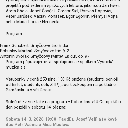
vystoupení. Stipendisté AKH se pravidelně účastní komorních
projektů pod vedením špičkových lektorů, jako jsou Jan Fišer,
Areta Shola, Josef Špaček, Gregor Sigl, Razvan Popovici,
Peter Jarůšek, Václav Vonášek, Egor Egorkin, Přemysl Vojta
nebo Maria-Louise Neunecker.
Program:
Franz Schubert: Smyčcové trio B dur
Bohuslav Martinů: Smyčcové trio č. 2
Antonín Dvořák: Smyčcový kvintet Es dur, op. 97
Program připravujeme ve spolupráci se spolkem Vysocká
muzika z.s.
Vstupenky v ceně 250 plné, 150 Kč snížené (studenti, senioři
od 65 let, studenti, děti, ZTP) jsou k zakoupení na pokladně
Památníku a v síti
Goout
.
Srdečně zveme také na program v Pohostinství U Cempírků o
den později v sobotu 14. března:
Sobota 14. 3. 2026 19:00: PaedDr. Josef Velfl a folkové
duo Petr Vašina a Míša Mádlová