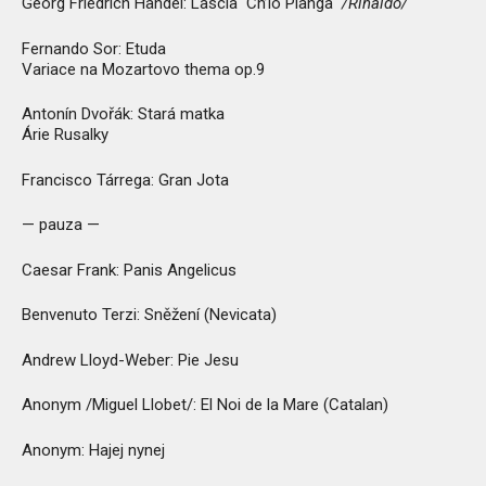
Georg Friedrich Händel: Lascia Ch’io Pianga
/Rinaldo/
Fernando Sor: Etuda
Variace na Mozartovo thema op.9
Antonín Dvořák: Stará matka
Árie Rusalky
Francisco Tárrega: Gran Jota
— pauza —
Caesar Frank: Panis Angelicus
Benvenuto Terzi: Sněžení (Nevicata)
Andrew Lloyd-Weber: Pie Jesu
Anonym /Miguel Llobet/: El Noi de la Mare (Catalan)
Anonym: Hajej nynej