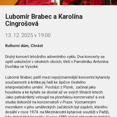
Lubomír Brabec a Karolína
Cingrošová
13. 12. 2025 v 19:00
Kulturní dům, Chrást
Druhý koncert letošního adventního cyklu. Dva koncerty se
opět uskuteční v okolních obcích, třetí v Památníku Antonína
Dvořáka ve Vysoké.
Lubomír Brabec patří mezi nejvýznamnější koncertní kytaristy
současnosti a kritika jej řadí ke špičce českého
interpretačního umění. Pochází z Plzně, začínal jako
houslista a ke kytaře se dostal až ve svých třinácti letech.
Jako patnáctiletý vstoupil na plzeňskou konzervatoř a svá
studia dokončil na konzervatoři v Praze. Významným
mezníkem v jeho uměleckých začátcích byl úspěch, kterého
dosáhl v roce 1974 na Mezinárodní kytarové soutěži v Paříži,