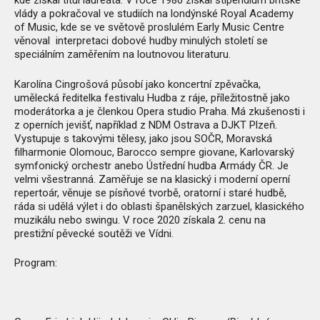
kde získal titul laureáta. V roce 1980 získal stipendium britské
vlády a pokračoval ve studiích na londýnské Royal Academy
of Music, kde se ve světově proslulém Early Music Centre
věnoval interpretaci dobové hudby minulých století se
speciálním zaměřením na loutnovou literaturu.
Karolína Cingrošová působí jako koncertní zpěvačka,
umělecká ředitelka festivalu Hudba z ráje, příležitostně jako
moderátorka a je členkou Opera studio Praha. Má zkušenosti i
z operních jevišť, například z NDM Ostrava a DJKT Plzeň.
Vystupuje s takovými tělesy, jako jsou SOČR, Moravská
filharmonie Olomouc, Barocco sempre giovane, Karlovarský
symfonický orchestr anebo Ústřední hudba Armády ČR. Je
velmi všestranná. Zaměřuje se na klasický i moderní operní
repertoár, věnuje se písňové tvorbě, oratorní i staré hudbě,
ráda si udělá výlet i do oblasti španělských zarzuel, klasického
muzikálu nebo swingu. V roce 2020 získala 2. cenu na
prestižní pěvecké soutěži ve Vídni.
Program: