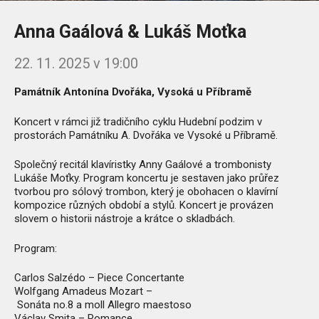
Anna Gaálová & Lukáš Moťka
22. 11. 2025 v 19:00
Památník Antonína Dvořáka, Vysoká u Příbramě
Koncert v rámci již tradičního cyklu Hudební podzim v
prostorách Památníku A. Dvořáka ve Vysoké u Příbramě.
Společný recitál klavíristky Anny Gaálové a trombonisty
Lukáše Moťky. Program koncertu je sestaven jako průřez
tvorbou pro sólový trombon, který je obohacen o klavírní
kompozice různých období a stylů. Koncert je provázen
slovem o historii nástroje a krátce o skladbách.
Program:
Carlos Salzédo – Piece Concertante
Wolfgang Amadeus Mozart –
Sonáta no.8 a moll Allegro maestoso
Václav Smita – Romance