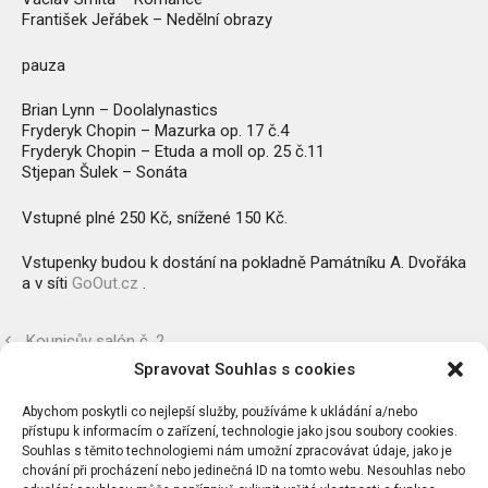
František Jeřábek – Nedělní obrazy
pauza
Brian Lynn – Doolalynastics
Fryderyk Chopin – Mazurka op. 17 č.4
Fryderyk Chopin – Etuda a moll op. 25 č.11
Stjepan Šulek – Sonáta
Vstupné plné 250 Kč, snížené 150 Kč.
Vstupenky budou k dostání na pokladně Památníku A. Dvořáka
a v síti
GoOut.cz
.
Kounicův salón č. 2
Spravovat Souhlas s cookies
advent
Abychom poskytli co nejlepší služby, používáme k ukládání a/nebo
přístupu k informacím o zařízení, technologie jako jsou soubory cookies.
Souhlas s těmito technologiemi nám umožní zpracovávat údaje, jako je
chování při procházení nebo jedinečná ID na tomto webu. Nesouhlas nebo