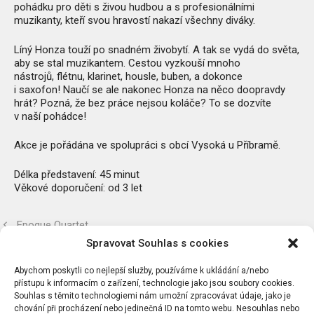
pohádku pro děti
s živou hudbou a s profesionálními
muzikanty, kteří svou hravostí nakazí všechny diváky.
Líný Honza touží po snadném živobytí. A tak se vydá do světa,
aby se stal muzikantem. Cestou vyzkouší mnoho
nástrojů,
flétnu
,
klarinet
,
housle
,
buben
, a dokonce
i
saxofon!
Naučí se ale nakonec Honza na něco doopravdy
hrát? Pozná, že bez práce nejsou koláče? To se dozvíte
v naší pohádce!
Akce je pořádána ve spolupráci s obcí Vysoká u Příbramě.
Délka představení: 45 minut
Věkové doporučení: od 3 let
Epoque Quartet
Spravovat Souhlas s cookies
Letní odpoledne s obcí
Abychom poskytli co nejlepší služby, používáme k ukládání a/nebo
přístupu k informacím o zařízení, technologie jako jsou soubory cookies.
Souhlas s těmito technologiemi nám umožní zpracovávat údaje, jako je
chování při procházení nebo jedinečná ID na tomto webu. Nesouhlas nebo