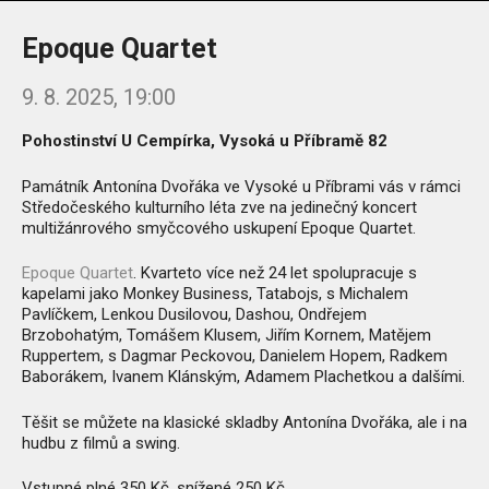
Epoque Quartet
9. 8. 2025, 19:00
Pohostinství U Cempírka, Vysoká u Příbramě 82
Památník Antonína Dvořáka ve Vysoké u Příbrami vás v rámci
Středočeského kulturního léta zve na jedinečný koncert
multižánrového smyčcového uskupení Epoque Quartet.
Epoque Quartet
. Kvarteto více než 24 let spolupracuje s
kapelami jako Monkey Business, Tatabojs, s Michalem
Pavlíčkem, Lenkou Dusilovou, Dashou, Ondřejem
Brzobohatým, Tomášem Klusem, Jiřím Kornem, Matějem
Ruppertem, s Dagmar Peckovou, Danielem Hopem, Radkem
Baborákem, Ivanem Klánským, Adamem Plachetkou a dalšími.
Těšit se můžete na klasické skladby Antonína Dvořáka, ale i na
hudbu z filmů a swing.
Vstupné plné 350 Kč, snížené 250 Kč.