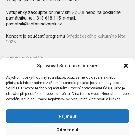
Vstupenky zakoupíte online v síti
GoOut
nebo na pokladně
památníku, tel.: 318 618 115, e-mail:
pamatnik@antonindvorak.cz.
Koncert je součástí programu
Středočeského kulturního léta
2025
.
pohádkové neděle
Spravovat Souhlas s cookies
pouť na Třemšín
Abychom poskytli co nejlepší služby, používáme k ukládání a/nebo
přístupu k informacím o zařízení, technologie jako jsou soubory cookies.
Souhlas s těmito technologiemi nám umožní zpracovávat údaje, jako je
chování při procházení nebo jedinečná ID na tomto webu. Nesouhlas nebo
odvolání souhlasu může nepříznivě ovlivnit určité vlastnosti a funkce.
Příjmout
Chcete dostávat náš newsletter?
Odmítnout