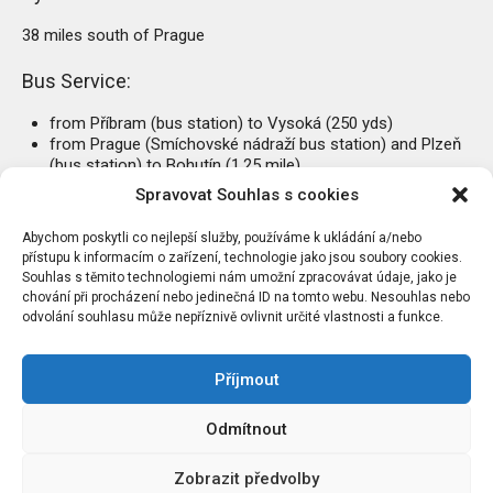
38 miles south of Prague
Bus Service:
from Příbram (bus station) to Vysoká (250 yds)
from Prague (Smíchovské nádraží bus station) and Plzeň
(bus station) to Bohutín (1.25 mile)
www.jizdnirady.cz
Spravovat Souhlas s cookies
Abychom poskytli co nejlepší služby, používáme k ukládání a/nebo
přístupu k informacím o zařízení, technologie jako jsou soubory cookies.
Souhlas s těmito technologiemi nám umožní zpracovávat údaje, jako je
chování při procházení nebo jedinečná ID na tomto webu. Nesouhlas nebo
odvolání souhlasu může nepříznivě ovlivnit určité vlastnosti a funkce.
Příjmout
FB
IG
Odmítnout
©2026 Památník Antonína Dvořáka ve Vysoké u Příbramě,
Zobrazit předvolby
PO. | Vysoká u Příbramě 69, 262 42, pošta Rožmitál pod