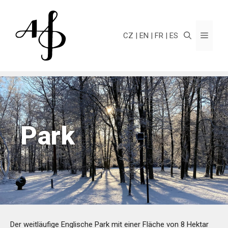
Zum
Inhalt
springen
Menü
CZ
EN
FR
ES
Park
Der weitläufige Englische Park mit einer Fläche von 8 Hektar